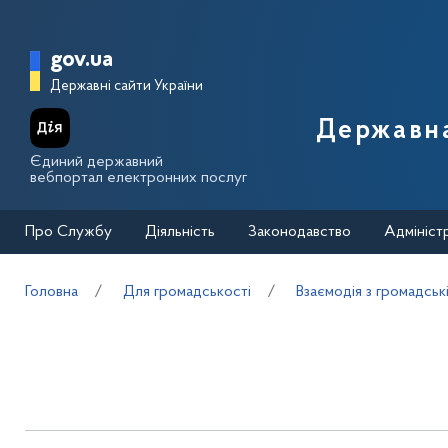
Перейти до основного вмісту
Головна сторінка Державної п
gov.ua
Державні сайти України
Державна
Єдиний державний
вебпортал електронних послуг
Про Службу
Діяльність
Законодавство
Адмініст
Головна
Для громадськості
Взаємодія з громадськ