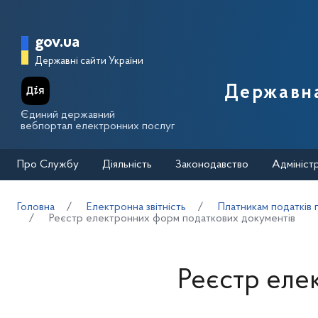
Перейти до основного вмісту
Головна сторінка Державної п
gov.ua
Державні сайти України
Державна
Єдиний державний
вебпортал електронних послуг
Про Службу
Діяльність
Законодавство
Адмініст
Головна
Електронна звітність
Платникам податків 
Реєстр електронних форм податкових документів
Реєстр еле