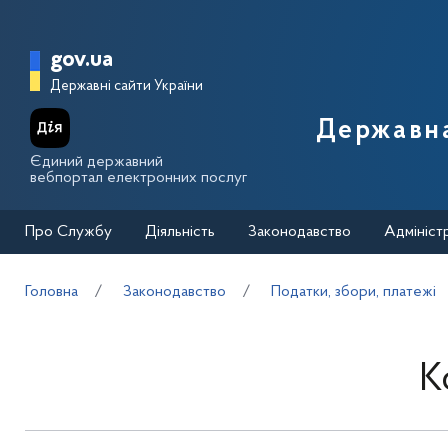
Перейти до основного вмісту
Головна сторінка Державної п
gov.ua
Державні сайти України
Державна
Єдиний державний
вебпортал електронних послуг
Про Службу
Діяльність
Законодавство
Адмініст
Головна
Законодавство
Податки, збори, платежі
К