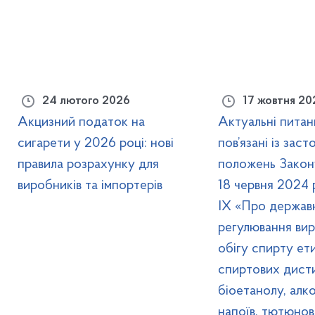
24 лютого 2026
17 жовтня 20
Акцизний податок на
Актуальні питанн
сигарети у 2026 році: нові
пов’язані із зас
правила розрахунку для
положень Закону
виробників та імпортерів
18 червня 2024
IX «Про держав
регулювання вир
обігу спирту ет
спиртових дисти
біоетанолу, алк
напоїв, тютюнови